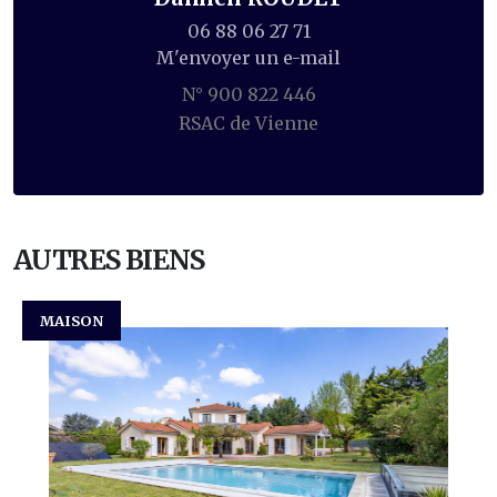
06 88 06 27 71
M'envoyer un e-mail
N° 900 822 446
RSAC de Vienne
AUTRES BIENS
MAISON