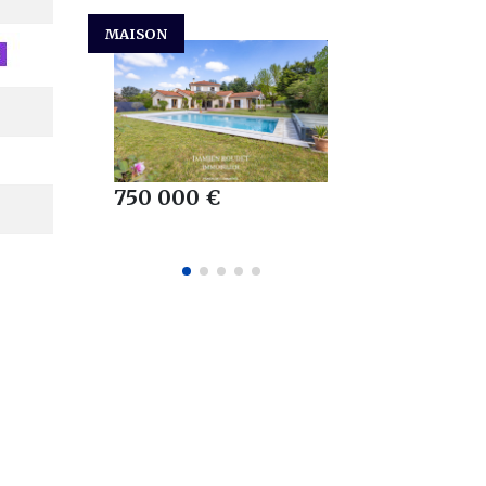
APPARTEMENT
MAISON
449 000
149 000 €