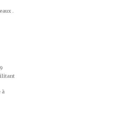
eaux .
09
ilitant
 à