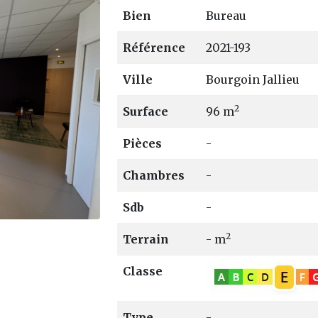
Bien
Bureau
Référence
2021-193
Ville
Bourgoin Jallieu
2
Surface
96 m
Damien ROUDET
Damien 
Pièces
-
06 88 06 27 71
06 88 06 
M'envoyer un e-mail
M'envoyer u
Chambres
-
N° 900 822 446
N° 900 82
Sdb
-
RSAC de Vienne
RSAC de V
2
Terrain
- m
Classe
Type
-