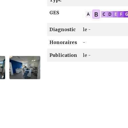
APPARTEMENT
MAISON
GES
Diagnostic
le -
Honoraires
-
254 000 €
750 000 €
Publication
le -