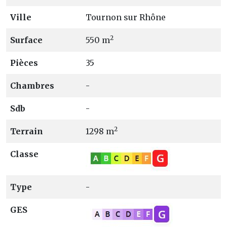
Ville
Tournon sur Rhône
2
Surface
550 m
Pièces
35
Chambres
-
Sdb
-
2
Terrain
1298 m
Classe
Type
-
GES